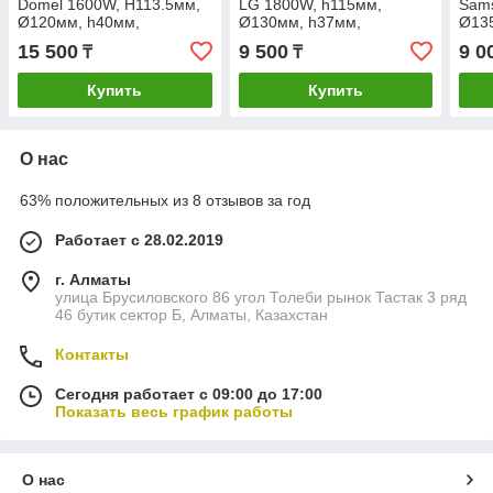
Domel 1600W, H113.5мм,
LG 1800W, h115мм,
Sam
Ø120мм, h40мм,
Ø130мм, h37мм,
Ø13
463.3.420 для моющего
POLETRON V1J-PH27
POL
15 500
9 500
9 0
₸
₸
пылесоса Philips
Купить
Купить
О нас
63% положительных из 8 отзывов за год
Работает с 28.02.2019
г. Алматы
улица Брусиловского 86 угол Толеби рынок Тастак 3 ряд
46 бутик сектор Б, Алматы, Казахстан
Контакты
Сегодня работает с 09:00 до 17:00
Показать весь график работы
О нас