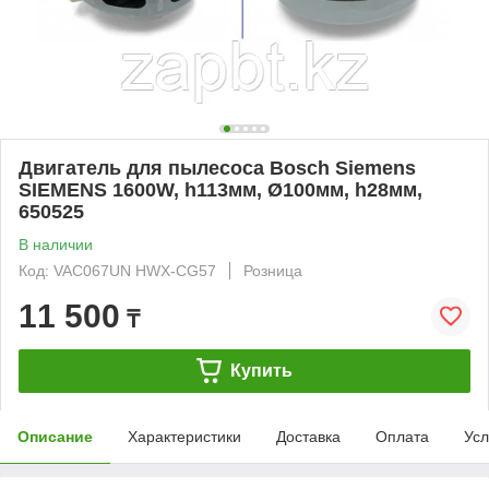
Двигатель для пылесоса Bosch Siemens
SIEMENS 1600W, h113мм, Ø100мм, h28мм,
650525
В наличии
Код: VAC067UN HWX-CG57
Розница
11 500
₸
Купить
Описание
Характеристики
Доставка
Оплата
Усл