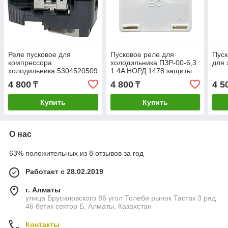
Реле пусковое для
Пусковое реле для
Пуск
компрессора
холодильника ПЗР-00-6,3
для 
холодильника 5304520509
1.4A НОРД 1478 защиты
мотора-компрессора
4 800
4 800
4 5
₸
₸
RF03W16
Купить
Купить
О нас
63% положительных из 8 отзывов за год
Работает с 28.02.2019
г. Алматы
улица Брусиловского 86 угол Толеби рынок Тастак 3 ряд
46 бутик сектор Б, Алматы, Казахстан
Контакты