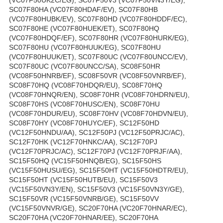
SC07F80HA (VC07F80HDAF/EV), SC07F80HB
(VC07F80HUBK/EV), SC07F80HD (VC07F80HDDF/EC),
SC07F80HE (VC07F80HUEK/ET), SC07F80HQ
(VC07F80HDQF/EF), SC07F80HR (VC07F80HURK/EG),
SC07F80HU (VC07F80HUUK/EG), SC07F80HU
(VC07F80HUUK/ET), SC07F80UC (VC07F80UNCC/EV),
SC07F80UC (VC07F80UNCC/SA), SC08F50HR
(VC08F50HNRB/EF), SC08F50VR (VC08F50VNRB/EF),
SC08F70HQ (VC08F70HDQR/EU), SC08F70HQ
(VC08F70HNQR/EN), SC08F70HR (VC08F70HDRN/EU),
SC08F70HS (VC08F70HUSC/EN), SC08F70HU
(VC08F70HDUR/EU), SC08F70HV (VC08F70HDVN/EU),
SC08F70HY (VC08F70HUYC/EF), SC12F50HD
(VC12F50HNDU/AA), SC12F50PJ (VC12F50PRJC/AC),
SC12F70HK (VC12F70HNKC/AA), SC12F70PJ
(VC12F70PRJC/AC), SC12F70PJ (VC12F70PRJF/AA),
SC15F50HQ (VC15F50HNQB/EG), SC15F50HS
(VC15F50HUSU/EG), SC15F50HT (VC15F50HDTR/EU),
SC15F50HT (VC15F50HUTB/EU), SC15F50V3
(VC15F50VN3Y/EN), SC15F50V3 (VC15F50VN3Y/GE),
SC15F50VR (VC15F50VNRB/GE), SC15F50VV
(VC15F50VNVR/GE), SC20F70HA (VC20F70HNAR/EC),
SC20F70HA (VC20F70HNAR/EE), SC20F70HA