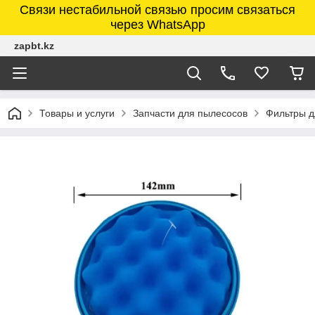
Связи нестабильной связью просим связаться
через WhatsApp
zapbt.kz
Товары и услуги
Запчасти для пылесосов
Фильтры д