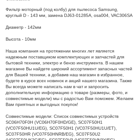
Фильтр моторный (под колбу) для пылесоса Samsung,
круглый D - 143 мм, замена DJ63-01285A, osa004, VAC306SA
Диаметр - 142мм
Высота - 10мм
Наша компания на протяжении многих лет является
надежным поставщиком комплектующих и запчастей для
бытовой техники, электро и бензо инструмента. В нашем
магазине Вы найдете широкий ассортимент запасных частей
для Вашей техники, а добавив наш магазин в избранное,
будете в курсе всех новинок и акций нашего магазина. Также
Вы всегда можете написать нам в чат и запросить
дополнительную информацию о товаре (размеры, фото, и
совместимые модели) мы с радостью Вам поможем. Желаем
Вам приятных и выгодных покупок!
Совместимые модели: Список совместимых устройств
SC06H70F0H (VC06H70F0HD/GE), SC07F50H1
(VC07F50HU1U/EG), SC07F50H1 (VC07F50HU1U/ET),
SC07F50HR (VC07F50HNRB/EG), SC07F50U2
(VC07F50UK2C/EG), SC07F50V3 (VC07F50VN3Y/EG),