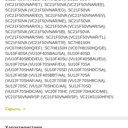
(VC21F50VNAP/ET), SC21F50VA (VC21F50VNAR/EE),
SC21F50VA (VC21F50VNAR/EG), SC21F50VA
(VC21F50VNAR/EO), SC21F50VA (VC21F50VNAR/EV),
SC21F50VA (VC21F50VNAR/ME), SC21F50VA
(VC21F50VNAR/OL), SC21F50VA (VC21F50VNAR/SA),
SC21F50VA (VC21F50VNAR/SB), SC21F50VA
(VC21F50VNAR/SW), SC21F50VA (VC21F50VNAR/TL),
SC21F50VA (VC21F50VNAR/TR), SC7H8150H
(VC07H8150HQ/EF), SC7H8150H (VC07H8150HQ/GE),
SU10F40SA (VU10F40SBAU/SA), SU10F40SD
(VU10F40SBDD/EU), SU10F40SU (VU10F40SBAU/EU),
SU10F70SA (VU10F70SHAF/EU), SU10F70SA
(VU10F70SHAF/SA), SU10F70SD (VU10F70SHDC/SA),
SU12F40SB (VU12F40SBBT/AA), SU12F70SA
(VU12F70SHAF/AA), SU12F70SB (VU12F70SHBC/AA),
SU12F70SC (VU12F70SHCC/AA), SU12F70SD
(VU12F70SHDC/AA), VC20F70HC (VC20F70HUCC/ME),
VC21F50VNAR/SP (VC21F50VNAR/SP), VC21K5150HP/EV
Скрыть
Характеристики