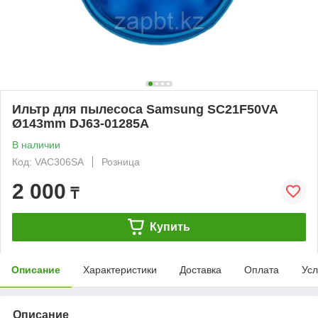
Ильтр для пылесоса Samsung SC21F50VA
Ø143mm DJ63-01285A
В наличии
Код: VAC306SA
Розница
2 000
₸
Купить
Описание
Характеристики
Доставка
Оплата
Усл
Описание