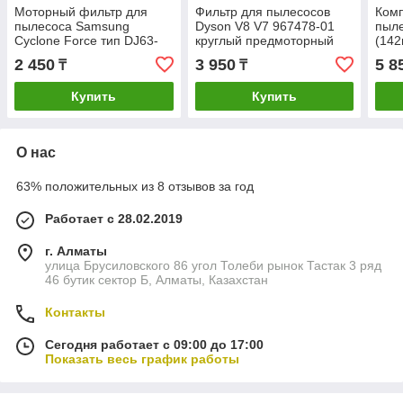
Моторный фильтр для
Фильтр для пылесосов
Комп
пылесоса Samsung
Dyson V8 V7 967478-01
пыл
Cyclone Force тип DJ63-
круглый предмоторный
(142
01467A серии SC15H40,
SC2
2 450
3 950
5 8
₸
₸
SC15K41 (диаметр 130
SC1
мм)
0196
Купить
Купить
(VC
О нас
63% положительных из 8 отзывов за год
Работает с 28.02.2019
г. Алматы
улица Брусиловского 86 угол Толеби рынок Тастак 3 ряд
46 бутик сектор Б, Алматы, Казахстан
Контакты
Сегодня работает с 09:00 до 17:00
Показать весь график работы