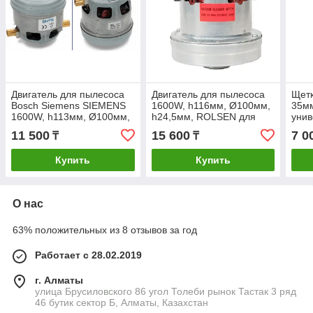
Двигатель для пылесоса
Двигатель для пылесоса
Щетк
Bosch Siemens SIEMENS
1600W, h116мм, Ø100мм,
35мм
1600W, h113мм, Ø100мм,
h24,5мм, ROLSEN для
уни
h28мм, 650525
сухой уборки
11 500
15 600
7 0
₸
₸
Купить
Купить
О нас
63% положительных из 8 отзывов за год
Работает с 28.02.2019
г. Алматы
улица Брусиловского 86 угол Толеби рынок Тастак 3 ряд
46 бутик сектор Б, Алматы, Казахстан