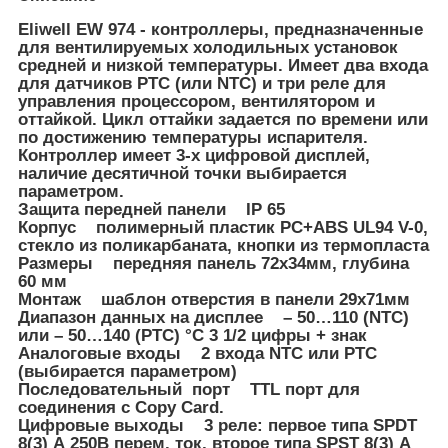
Eliwell EW 974 - контроллеры, предназначенные
для вентилируемых холодильных установок
средней и низкой температуры. Имеет два входа
для датчиков PTC (или NTC) и три реле для
управления процессором, вентилятором и
оттайкой. Цикл оттайки задается по времени или
по достижению температуры испарителя.
Контроллер имеет 3-х цифровой дисплей,
наличие десятичной точки выбирается
параметром.
Защита передней панели IP 65
Корпус полимерный пластик PC+ABS UL94 V-0,
стекло из поликарбаната, кнопки из термопласта
Размеры передняя панель 72x34мм, глубина
60 мм
Монтаж шаблон отверстия в панели 29x71мм
Диапазон данных на дисплее – 50…110 (NTC)
или – 50…140 (PTC) °С 3 1/2 цифры + знак
Аналоговые входы 2 входа NTC или PTC
(выбирается параметром)
Последовательный порт TTL порт для
соединения с Copy Card.
Цифровые выходы 3 реле: первое типа SPDT
8(3) А 250В перем. ток, второе типа SPST 8(3) А