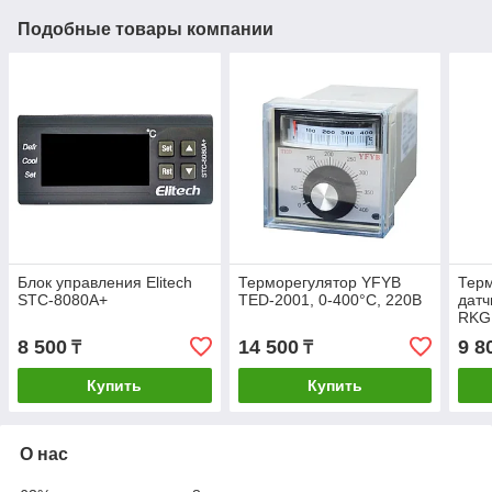
Подобные товары компании
Блок управления Elitech
Терморегулятор YFYB
Терм
STC-8080A+
TED-2001, 0-400°C, 220В
датч
RKG
8 500
14 500
9 8
₸
₸
Купить
Купить
О нас