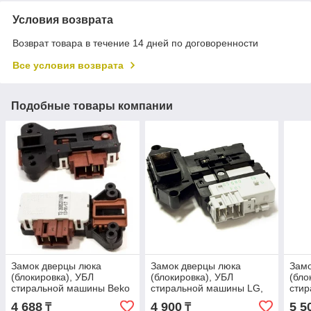
Условия возврата
Возврат товара в течение 14 дней по договоренности
Все условия возврата
Подобные товары компании
Замок дверцы люка
Замок дверцы люка
Замо
(блокировка), УБЛ
(блокировка), УБЛ
(бло
стиральной машины Beko
стиральной машины LG,
стир
2805310800 2805311700
EBF49827803,
ZV4
4 688
4 900
5 5
₸
₸
для Arcelik
6601ER1004D
481