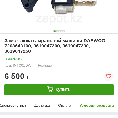
Замок люка стиральной машины DAEWOO
7208643100, 3619047200, 3619047230,
3619047250
В наличии
Код: INT001DW
Розница
6 500
₸
Купить
Характеристики
Доставка
Оплата
Условия возврата