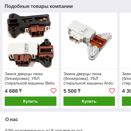
Подобные товары компании
Замок дверцы люка
Замок дверцы люка
Замо
(блокировка), УБЛ
(блокировка), УБЛ
(бло
стиральной машины Beko
стиральной машины Ardo,
сти
2805310800 2805311700
ZV446H1 651016770
660
4 688
5 500
4 3
₸
₸
для Arcelik
481228058043
METALFLEX
Купить
Купить
О нас
63% положительных из 8 отзывов за год