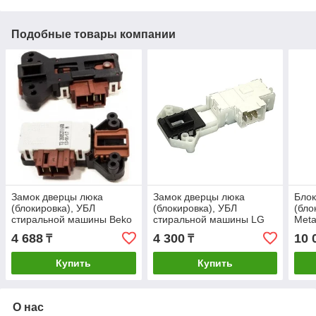
Подобные товары компании
Замок дверцы люка
Замок дверцы люка
Блок
(блокировка), УБЛ
(блокировка), УБЛ
(бло
стиральной машины Beko
стиральной машины LG
Meta
2805310800 2805311700
6601EN1003D
сти
4 688
4 300
10 
₸
₸
для Arcelik
Elec
(155
Купить
Купить
О нас