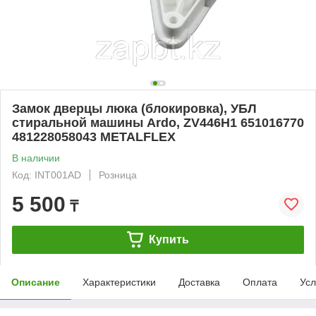
Замок дверцы люка (блокировка), УБЛ
стиральной машины Ardo, ZV446H1 651016770
481228058043 METALFLEX
В наличии
Код: INT001AD
Розница
5 500
₸
Купить
Описание
Характеристики
Доставка
Оплата
Усл