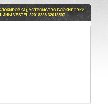
БЛОКИРОВКА), УСТРОЙСТВО БЛОКИРОВКИ
НЫ VESTEL 32018336 32013597