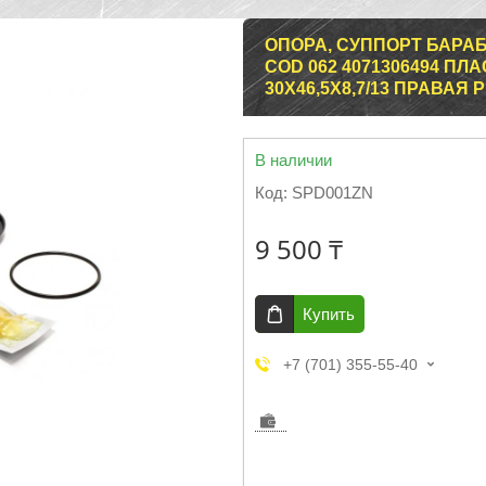
ОПОРА, СУППОРТ БАР
COD 062 4071306494 П
30X46,5X8,7/13 ПРАВАЯ 
В наличии
Код:
SPD001ZN
9 500 ₸
Купить
+7 (701) 355-55-40