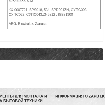
30X46,5X8,7/13
КХ-0007721, SPS018, 534, SPD001ZN, СУПС003,
СУПС029, СУПС043,ZN5812 , 88381900
AEG, Electrolux, Zanussi
МЕНТЫ ДЛЯ МОНТАЖА И
ИНФОРМАЦИЯ О ZAPBT.K
А БЫТОВОЙ ТЕХНИКИ