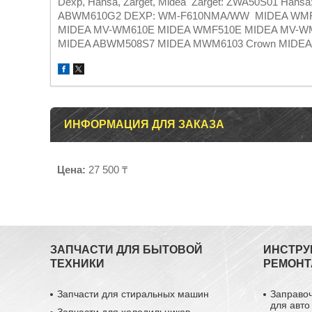
Dexp, Hansa, Zarget, Midea Zarget: ZWA50S01 Ha
АBWМ610G2 DEXP: WM-F610NМА/WW MIDEA WMF51
MIDEA MV-WM610E MIDEA WMF510E MIDEA MV-WM
MIDEA ABWM508S7 MIDEA MWM6103 Crown MIDEA
ИНФОРМАЦИЯ ДЛЯ ЗАКАЗА
Цена:
27 500 ₸
ЗАПЧАСТИ ДЛЯ БЫТОВОЙ
ИНСТРУ
ТЕХНИКИ
РЕМОНТ
Запчасти для стиральных машин
Заправо
для авто