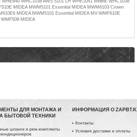
nsa: WHE840 WHC1038 AWS 5101 LH WHE1041 Midea: WHC1038
0E MIDEA MWM5101 Essential MIDEA MWM6103 Crown
610E6 MIDEA MWM5101 Essential MIDEA MV-WMF610E
 WMF508 MIDEA
МЕНТЫ ДЛЯ МОНТАЖА И
ИНФОРМАЦИЯ О ZAPBT.K
А БЫТОВОЙ ТЕХНИКИ
Контакты
чные шланги и рем.комплекты
Условия доставки и оплаты
 кондиционеров