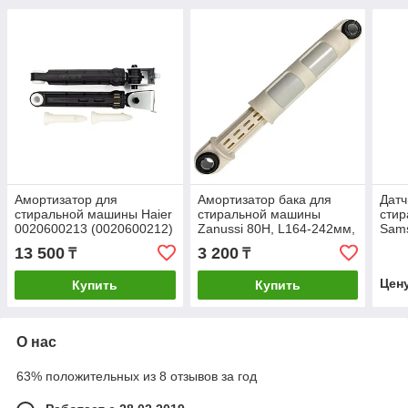
Амортизатор для
Амортизатор бака для
Датч
стиральной машины Haier
стиральной машины
сти
0020600213 (0020600212)
Zanussi 80H, L164-242мм,
Sam
120N
Ø11/11мм, Ит, 292348412
13 500
3 200
₸
₸
3794303010
Цен
Купить
Купить
О нас
63% положительных из 8 отзывов за год