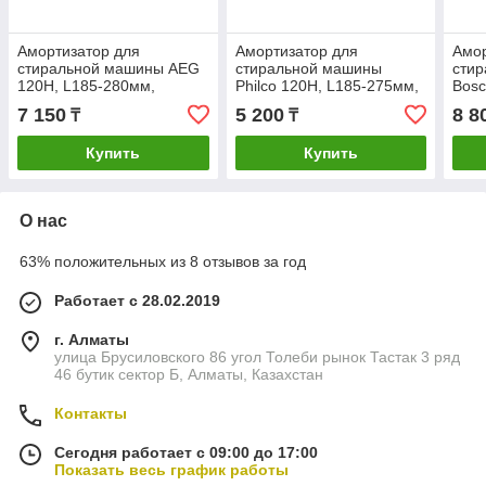
Амортизатор для
Амортизатор для
Амор
стиральной машины AEG
стиральной машины
сти
120H, L185-280мм,
Philco 120H, L185-275мм,
Bosc
Ø10мм, металл,
Ø10,5мм, пластик, 050560
Ø11/
7 150
5 200
8 8
₸
₸
8996451471610
448
Купить
Купить
О нас
63% положительных из 8 отзывов за год
Работает с 28.02.2019
г. Алматы
улица Брусиловского 86 угол Толеби рынок Тастак 3 ряд
46 бутик сектор Б, Алматы, Казахстан
Контакты
Сегодня работает с 09:00 до 17:00
Показать весь график работы