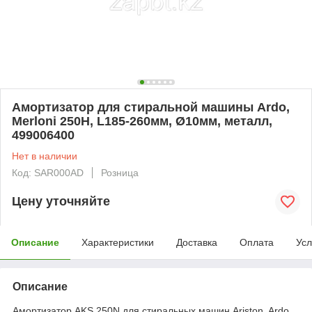
Амортизатор для стиральной машины Ardo,
Merloni 250H, L185-260мм, Ø10мм, металл,
499006400
Нет в наличии
Код: SAR000AD
Розница
Цену уточняйте
Описание
Характеристики
Доставка
Оплата
Усл
Описание
Амортизатор AKS 250N для стиральных машин Ariston, Ardo,