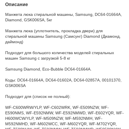
Описание
Манжета люка стиральной машины, Samsung, DC64-01664A,
Diamond, GSK006SA, 5кг
Манжета люка (уплотнитель, прокладка двери) для
стиральной машины Samsung (Самсунг) Diamond (Диамонд,
даймонд)
Подходит для большого количества моделей стиральных
машин Samsung с загрузкой 5-8 кг
Samsung Diamond, Eco-Bubble DC64-01664A.
Коды: DC64-01664A, DC64-01602A, DC64-02857A, 00101370,
GSK006SA
Подходит для (список не полный):
WF-C600WRW/YLP, WF-C602WRK, WF-E509NZW, WF-
E590NMS, WF-E592NMW, WF-E592NMWD, WF-E602YQR, WF-
H600WCW/YLP, WF-M509NZW, WF-M592NMH, WF-
M592NMHD, WF-M602WCC, WF-M602YQR, WF-M702YQR,