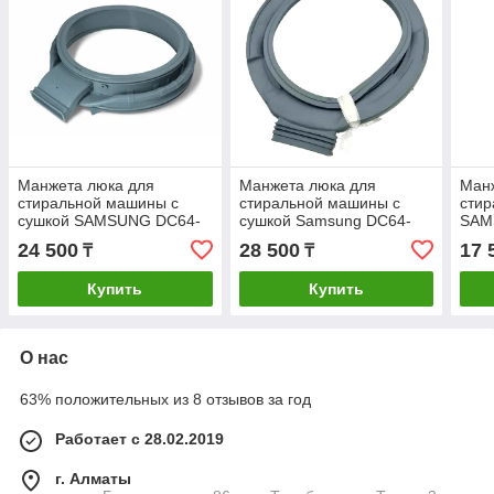
Манжета люка для
Манжета люка для
Ман
стиральной машины с
стиральной машины с
сти
сушкой SAMSUNG DC64-
сушкой Samsung DC64-
SAM
03235A
02915A
24 500
28 500
17 
₸
₸
Купить
Купить
О нас
63% положительных из 8 отзывов за год
Работает с 28.02.2019
г. Алматы