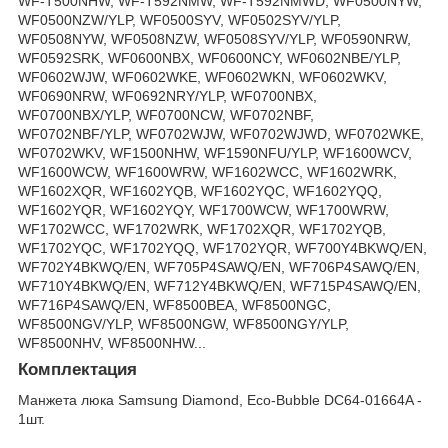
WF-T500NHW, WF-T592NMW, WF-T592NMWD, WF0500NYW,
WF0500NZW/YLP, WF0500SYV, WF0502SYV/YLP,
WF0508NYW, WF0508NZW, WF0508SYV/YLP, WF0590NRW,
WF0592SRK, WF0600NBX, WF0600NCY, WF0602NBE/YLP,
WF0602WJW, WF0602WKE, WF0602WKN, WF0602WKV,
WF0690NRW, WF0692NRY/YLP, WF0700NBX,
WF0700NBX/YLP, WF0700NCW, WF0702NBF,
WF0702NBF/YLP, WF0702WJW, WF0702WJWD, WF0702WKE,
WF0702WKV, WF1500NHW, WF1590NFU/YLP, WF1600WCV,
WF1600WCW, WF1600WRW, WF1602WCC, WF1602WRK,
WF1602XQR, WF1602YQB, WF1602YQC, WF1602YQQ,
WF1602YQR, WF1602YQY, WF1700WCW, WF1700WRW,
WF1702WCC, WF1702WRK, WF1702XQR, WF1702YQB,
WF1702YQC, WF1702YQQ, WF1702YQR, WF700Y4BKWQ/EN,
WF702Y4BKWQ/EN, WF705P4SAWQ/EN, WF706P4SAWQ/EN,
WF710Y4BKWQ/EN, WF712Y4BKWQ/EN, WF715P4SAWQ/EN,
WF716P4SAWQ/EN, WF8500BEA, WF8500NGC,
WF8500NGV/YLP, WF8500NGW, WF8500NGY/YLP,
WF8500NHV, WF8500NHW...
Комплектация
Манжета люка Samsung Diamond, Eco-Bubble DC64-01664A -
1шт.