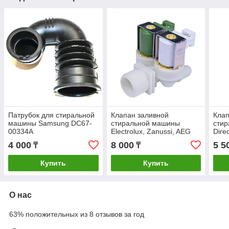
Патрубок для стиральной
Клапан заливной
Клап
машины Samsung DC67-
стиральной машины
сти
00334A
Electrolux, Zanussi, AEG
Direc
2W-180, 3792260725
522
4 000
8 000
5 5
₸
₸
220
Купить
Купить
О нас
63% положительных из 8 отзывов за год