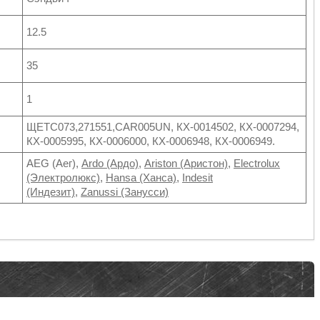
12.5
35
1
ЩЕТС073,271551,CAR005UN, КХ-0014502, КХ-0007294,
КХ-0005995, КХ-0006000, КХ-0006948, КХ-0006949.
AEG (Аег),
Ardo (Ардо)
,
Ariston (Аристон)
,
Electrolux
(Электролюкс)
,
Hansa (Ханса)
,
Indesit
(Индезит)
,
Zanussi (Занусси)