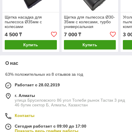
Щетка насадка для
Щетка для пылесоса Ø30-
Угол
пылесоса Ø35мм с
35мм с колесами, турбо
пыле
колесами
универсальная
комп
щетк
4 500
7 000
3 0
₸
₸
Купить
Купить
О нас
63% положительных из 8 отзывов за год
Работает с 28.02.2019
г. Алматы
улица Брусиловского 86 угол Толеби рынок Тастак 3 ряд
46 бутик сектор Б, Алматы, Казахстан
Контакты
Сегодня работает с 09:00 до 17:00
Показать весь график работы