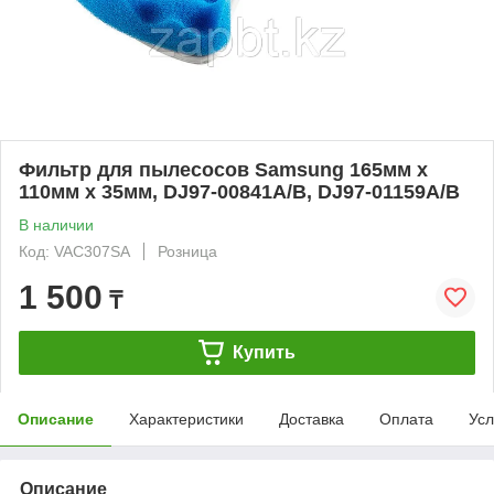
Фильтр для пылесосов Samsung 165мм х
110мм х 35мм, DJ97-00841A/B, DJ97-01159A/B
В наличии
Код: VAC307SA
Розница
1 500
₸
Купить
Описание
Характеристики
Доставка
Оплата
Усл
Описание