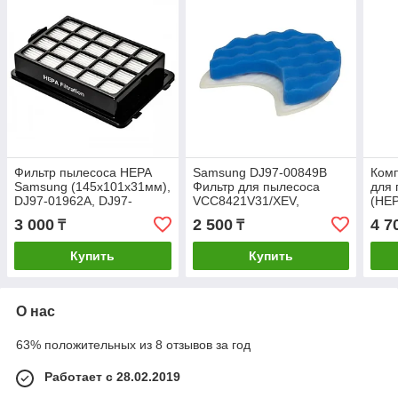
Фильтр пылесоса HEPA
Samsung DJ97-00849B
Комп
Samsung (145х101х31мм),
Фильтр для пылесоса
для
DJ97-01962A, DJ97-
VCC8421V31/XEV,
(HEP
01962B, DJ97-01962C
VCC8421X31/XEV,
Губч
3 000
2 500
4 7
₸
₸
VCC8431V3G/XEV
0115
Купить
Купить
О нас
63% положительных из 8 отзывов за год
Работает с 28.02.2019