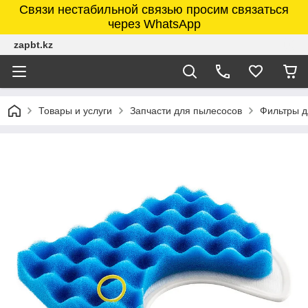
Связи нестабильной связью просим связаться
через WhatsApp
zapbt.kz
Товары и услуги
Запчасти для пылесосов
Фильтры д