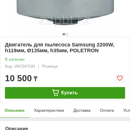
Двигатель для пылесоса Samsung 2200W,
h119мм, Ø135мм, h35мм, POLETRON
В наличии
Код: VAC047UN
Розница
10 500
₸
Купить
Описание
Характеристики
Доставка
Оплата
Усл
Описание