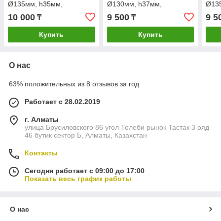
Ø135мм, h35мм,
Ø130мм, h37мм,
Ø13
POLETRON
POLETRON V1J-PH27
POL
10 000
9 500
9 5
₸
₸
Купить
Купить
О нас
63% положительных из 8 отзывов за год
Работает с 28.02.2019
г. Алматы
улица Брусиловского 86 угол Толеби рынок Тастак 3 ряд
46 бутик сектор Б, Алматы, Казахстан
Контакты
Сегодня работает с 09:00 до 17:00
Показать весь график работы
О нас