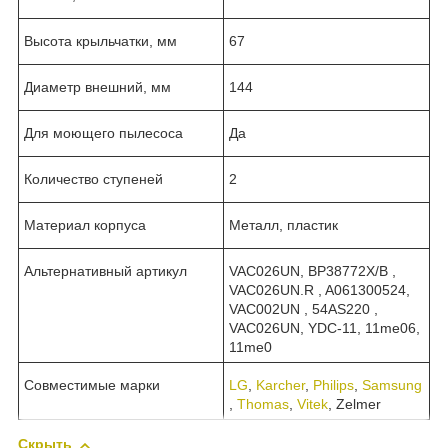
Высота крыльчатки, мм
67
Диаметр внешний, мм
144
Для моющего пылесоса
Да
Количество ступеней
2
Материал корпуса
Металл, пластик
Альтернативный артикул
VAC026UN, BP38772X/B ,
VAC026UN.R , A061300524,
VAC002UN , 54AS220 ,
VAC026UN, YDC-11, 11me06,
11me0
Совместимые марки
LG
,
Karcher
,
Philips
,
Samsung
,
Thomas
,
Vitek
, Zelmer
Скрыть