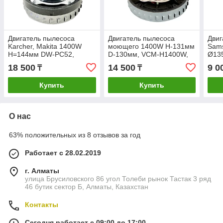
Двигатель пылесоса
Двигатель пылесоса
Двиг
Karcher, Makita 1400W
моющего 1400W H-131мм
Sam
H=144мм DW-PC52,
D-130мм, VCM-H1400W,
Ø13
VC070682UGW
11ME116, V2Z-P25
POL
18 500
14 500
9 0
₸
₸
Купить
Купить
О нас
63% положительных из 8 отзывов за год
Работает с 28.02.2019
г. Алматы
улица Брусиловского 86 угол Толеби рынок Тастак 3 ряд
46 бутик сектор Б, Алматы, Казахстан
Контакты
Сегодня работает с 09:00 до 17:00