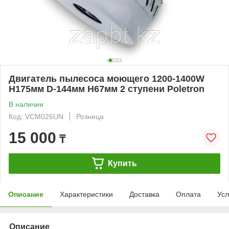
Двигатель пылесоса моющего 1200-1400W
H175мм D-144мм H67мм 2 ступени Poletron
В наличии
Код: VCM026UN
Розница
15 000
₸
Купить
Описание
Характеристики
Доставка
Оплата
Усл
Описание