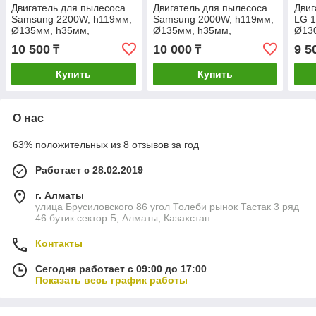
Двигатель для пылесоса
Двигатель для пылесоса
Двиг
Samsung 2200W, h119мм,
Samsung 2000W, h119мм,
LG 1
Ø135мм, h35мм,
Ø135мм, h35мм,
Ø13
POLETRON
POLETRON
POL
10 500
10 000
9 5
₸
₸
Купить
Купить
О нас
63% положительных из 8 отзывов за год
Работает с 28.02.2019
г. Алматы
улица Брусиловского 86 угол Толеби рынок Тастак 3 ряд
46 бутик сектор Б, Алматы, Казахстан
Контакты
Сегодня работает с 09:00 до 17:00
Показать весь график работы