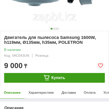
Двигатель для пылесоса Samsung 1600W,
h119мм, Ø135мм, h35мм, POLETRON
В наличии
Код: VAC043UN
Розница
9 000
₸
Купить
Описание
Характеристики
Доставка
Оплата
Усл
Описание