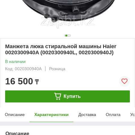
Манжета люка стиральной машины Haier
0020300940A (0020300940L, 0020300940J)
В наличии
Код: 0020300940A
Розница
16 500
₸
Купить
Описание
Характеристики
Доставка
Оплата
Ус
Описание