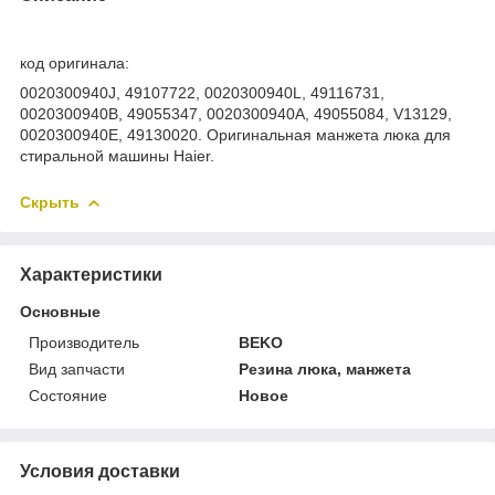
код оригинала:
0020300940J, 49107722, 0020300940L, 49116731,
0020300940B, 49055347, 0020300940A, 49055084, V13129,
0020300940E, 49130020. Оригинальная манжета люка для
стиральной машины Haier.
Скрыть
Характеристики
Основные
Производитель
BEKO
Вид запчасти
Резина люка, манжета
Состояние
Новое
Условия доставки