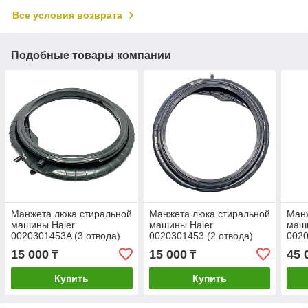
Все условия возврата
Подобные товары компании
Манжета люка стиральной
Манжета люка стиральной
Манж
машины Haier
машины Haier
маш
0020301453A (3 отвода)
0020301453 (2 отвода)
002
15 000
15 000
45 
₸
₸
Купить
Купить