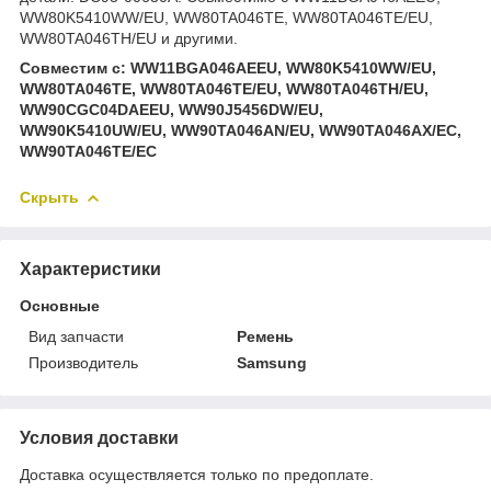
WW80K5410WW/EU, WW80TA046TE, WW80TA046TE/EU,
WW80TA046TH/EU и другими.
Совместим с: WW11BGA046AEEU, WW80K5410WW/EU,
WW80TA046TE, WW80TA046TE/EU, WW80TA046TH/EU,
WW90CGC04DAEEU, WW90J5456DW/EU,
WW90K5410UW/EU, WW90TA046AN/EU, WW90TA046AX/ЕС,
WW90TA046TE/ЕС
Скрыть
Характеристики
Основные
Вид запчасти
Ремень
Производитель
Samsung
Условия доставки
Доставка осуществляется только по предоплате.