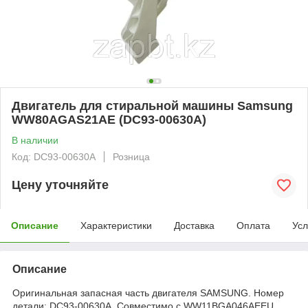
Двигатель для стиральной машины Samsung
WW80AGAS21AE (DC93-00630A)
В наличии
Код: DC93-00630A
Розница
Цену уточняйте
Описание
Характеристики
Доставка
Оплата
Усл
Описание
Оригинальная запасная часть двигателя SAMSUNG. Номер
детали: DC93-00630A. Совместимо с WW11BGA046AEEU,