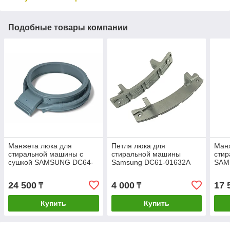
Подобные товары компании
Манжета люка для
Петля люка для
Ман
стиральной машины с
стиральной машины
сти
сушкой SAMSUNG DC64-
Samsung DC61-01632A
SAM
03235A
24 500
4 000
17 
₸
₸
Купить
Купить