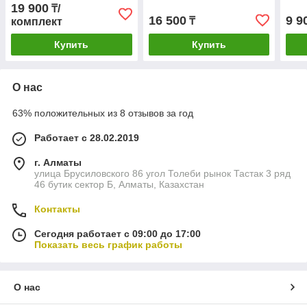
стиральной машины LG
Ø10 мм, фишка справа,
19 900
₸/
NIDEC NTWC021SB7
220V, с расходомером
16 500
9 9
₸
комплект
DC26V Class B AHA75
Купить
Купить
О нас
63% положительных из 8 отзывов за год
Работает с 28.02.2019
г. Алматы
улица Брусиловского 86 угол Толеби рынок Тастак 3 ряд
46 бутик сектор Б, Алматы, Казахстан
Контакты
Сегодня работает с 09:00 до 17:00
Показать весь график работы
О нас