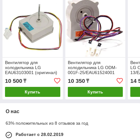
Вентилятор для
Вентилятор для
Вент
холодильника LG
холодильника LG ODM-
LG 
EAU63103001 (оригинал)
001F-25/EAU61524001
13/
12v
13V
10 500
10 350
14 
₸
₸
Купить
Купить
О нас
63% положительных из 8 отзывов за год
Работает с 28.02.2019