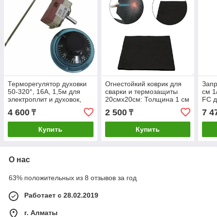
Терморегулятор духовки
Огнестойкий коврик для
Запр
50-320°, 16А, 1,5м для
сварки и термозащиты
см 1
электроплит и духовок,
20смx20см: Толщина 1 см
FC д
EP003, 16332, 250V
колл
4 600
2 500
7 4
₸
₸
R13
Купить
Купить
О нас
63% положительных из 8 отзывов за год
Работает с 28.02.2019
г. Алматы