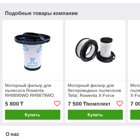
Подобные товары компании
Моторный фильтр для
Моторный фильтр для
Мот
пылесоса Rowenta
беспроводных пылесосов
пыле
RH9890WO RH9879WO,
Tefal, Rowenta X-Force
X-Fo
Tefal X-Force Flex TY98,
Flex 11.60 TY98** / 12.60
/ 14
5 800
7 500
7 0
₸
₸/комплект
TY99
TY98** / 14.60 TY99**
Купить
Купить
О нас