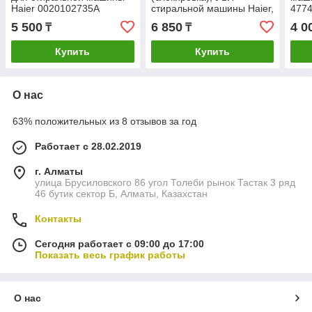
Haier 0020102735A
стиральной машины Haier,
477
135x35x50мм
0024000324
477
5 500
6 850
4 0
₸
₸
477
Купить
Купить
О нас
63% положительных из 8 отзывов за год
Работает с 28.02.2019
г. Алматы
улица Брусиловского 86 угол Толеби рынок Тастак 3 ряд
46 бутик сектор Б, Алматы, Казахстан
Контакты
Сегодня работает с 09:00 до 17:00
Показать весь график работы
О нас