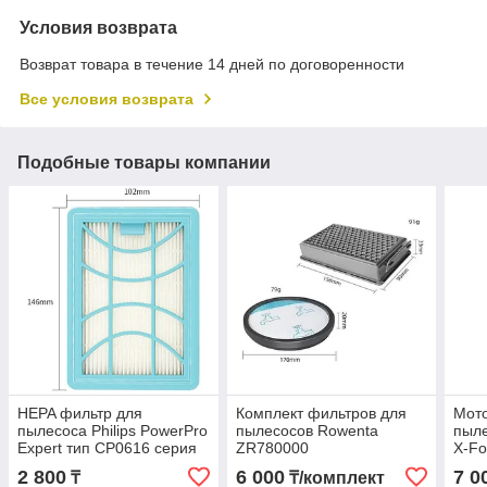
Условия возврата
Возврат товара в течение 14 дней по договоренности
Все условия возврата
Подобные товары компании
HEPA фильтр для
Комплект фильтров для
Мот
пылесоса Philips PowerPro
пылесосов Rowenta
пыле
Expert тип CP0616 серия
ZR780000
X-Fo
FC9728, FC9730, FC9731,
/ 14
2 800
6 000
7 0
₸
₸/комплект
FC9732, FC9733, FC9734,