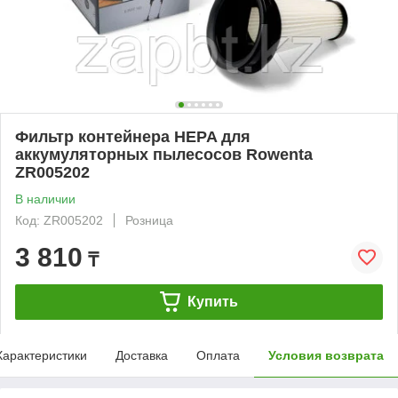
Фильтр контейнера HEPA для
аккумуляторных пылесосов Rowenta
ZR005202
В наличии
Код: ZR005202
Розница
3 810
₸
Купить
Характеристики
Доставка
Оплата
Условия возврата