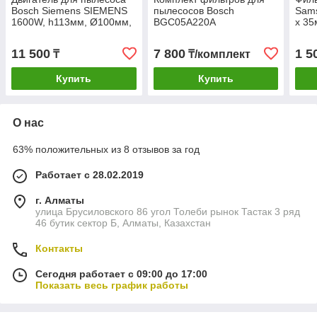
Bosch Siemens SIEMENS
пылесосов Bosch
Sam
1600W, h113мм, Ø100мм,
BGC05A220A
х 35
h28мм, 650525
DJ97
11 500
7 800
1 5
₸
₸/комплект
Купить
Купить
О нас
63% положительных из 8 отзывов за год
Работает с 28.02.2019
г. Алматы
улица Брусиловского 86 угол Толеби рынок Тастак 3 ряд
46 бутик сектор Б, Алматы, Казахстан
Контакты
Сегодня работает с 09:00 до 17:00
Показать весь график работы