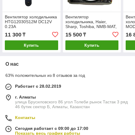
Вентилятор холодильника
Вентилятор
Вент
HTG12030S12M DC12V
холодильника, Haier,
холо
0.23A
Sharp, Toshiba, NMB-MAT,
MOD
FBA12J12M, DC12V, 0.23A
DC1
11 300
15 500
16 
₸
₸
Купить
Купить
О нас
63% положительных из 8 отзывов за год
Работает с 28.02.2019
г. Алматы
улица Брусиловского 86 угол Толеби рынок Тастак 3 ряд
46 бутик сектор Б, Алматы, Казахстан
Контакты
Сегодня работает с 09:00 до 17:00
Показать весь график работы