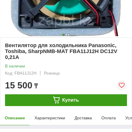
Вентилятор для холодильника Panasonic,
Toshiba, SharpNMB-MAT FBA11J12H DC12V
0,21A
В наличии
Код: FBA11J12H
Розница
15 500
₸
Купить
Описание
Характеристики
Доставка
Оплата
Усл