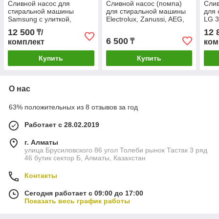
Сливной насос для
Сливной насос (помпа)
Слив
стиральной машины
для стиральной машины
для
Samsung с улиткой,
Electrolux, Zanussi, AEG,
LG 
MAINOX, 3 винта, 20W,
Askoll M114, 40W, 3
сбор
12 500
12 
₸/
клеммы назад, медь,
защёлки
улит
6 500
₸
комплект
ком
DC90-11110K
Купить
Купить
О нас
63% положительных из 8 отзывов за год
Работает с 28.02.2019
г. Алматы
улица Брусиловского 86 угол Толеби рынок Тастак 3 ряд
46 бутик сектор Б, Алматы, Казахстан
Контакты
Сегодня работает с 09:00 до 17:00
Показать весь график работы