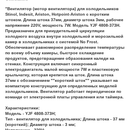
"Вентилятор (мотор вентилятора) для холодильников
Stinol, Indesit, Ariston, Hotpoint-Ariston с коротким
штоком. Длина штока 37мм, диаметр штока 3мм, рабочее
напряжение 220V, мощность 7W. Модель YJF 4808-373H.
Предназначен для принудительной циркуляции
холодного воздуха внутри холодильной и морозильной
камер в холодильниках с системой No Frost.
Обеспечивает равномерное распределение температуры
по всему объему камеры, быстрое охлаждение
продуктов, предотвращение образования наледи на
стенках. Конструкция включает синхронный
электродвигатель малой мощности 7W и пластиковую
крыльчатку, которая крепится на шток. Длина штока
37мм с обозначением ""короткий шток"" указывает на
компактную конструкцию для определенных моделей
холодильников. Вентилятор работает периодически по
команде от электронной платы управления или таймера.
Характеристики:
Модель - YJF 4808-373H;
Тип - вентилятор для холодильника; Длина штока - 37 мм
(короткий); Диаметр штока - 3 мм;
Напряжение - 220V;