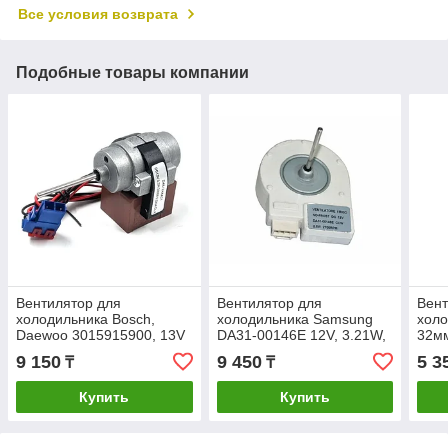
Все условия возврата
Подобные товары компании
Вентилятор для
Вентилятор для
Вент
холодильника Bosch,
холодильника Samsung
холо
Daewoo 3015915900, 13V
DA31-00146E 12V, 3.21W,
32м
3.3W 100mm28FR150
2620rpm (шток Ø-3,15мм,
468
9 150
9 450
5 3
₸
₸
шток 38мм Ø3мм
L-42мм)
Купить
Купить