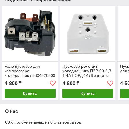
Реле пусковое для
Пусковое реле для
Пуск
компрессора
холодильника ПЗР-00-6,3
для 
холодильника 5304520509
1.4A НОРД 1478 защиты
мотора-компрессора
4 800
4 800
4 5
₸
₸
RF03W16
Купить
Купить
О нас
63% положительных из 8 отзывов за год