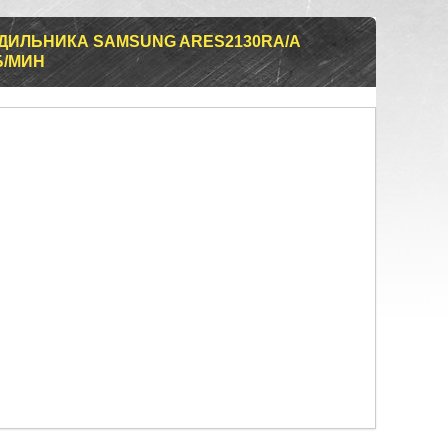
ДИЛЬНИКА SAMSUNG ARES2130RA/A
ОБ/МИН