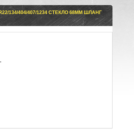
22/134/404/407/1234 СТЕКЛО 68ММ ШЛАНГ
т