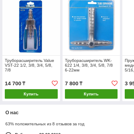
Труборасширитель Value
Труборасширитель WK-
Пруж
VST-22 1/2, 3/8, 3/4, 5/8,
622 1/4, 3/8, 3/4, 5/8, 7/8
медн
7/8
6-22мм
5/16,
14 700
7 800
3 9
₸
₸
Купить
Купить
О нас
63% положительных из 8 отзывов за год