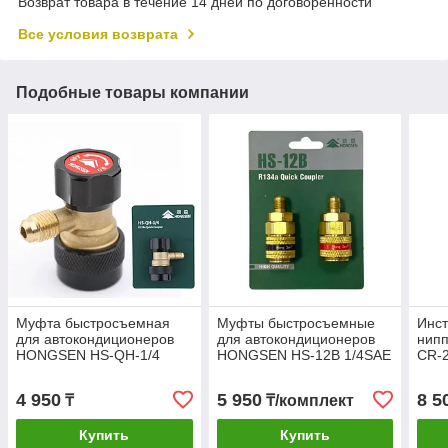
Возврат товара в течение 14 дней по договоренности
Все условия возврата
Подобные товары компании
Муфта быстросъемная
Муфты быстросъемные
Инст
для автокондиционеров
для автокондиционеров
нипп
HONGSEN HS-QH-1/4
HONGSEN HS-12B 1/4SAE
CR-
R134a
комплект R134a HP-LP
4 950
5 950
8 5
₸
₸/комплект
Купить
Купить