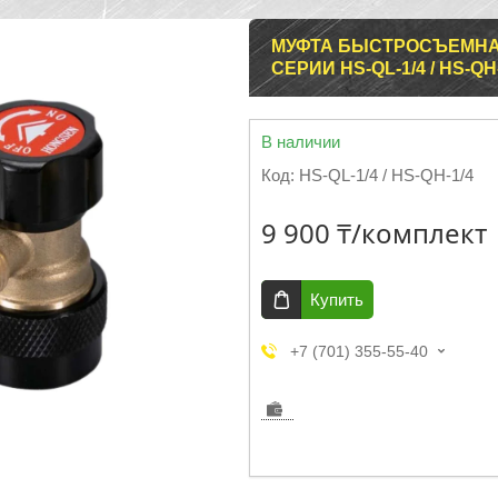
МУФТА БЫСТРОСЪЕМНА
СЕРИИ HS-QL-1/4 / HS-QH
В наличии
Код:
HS-QL-1/4 / HS-QH-1/4
9 900 ₸/комплект
Купить
+7 (701) 355-55-40