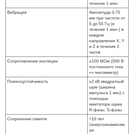
течение 1 мин.
Вибрация
Амплитуда 0,75
мм при частоте от
5 до 55 Гц (в
течение 1 мин.) в
каждом
направлении X, Y
и Z в течение 2
часов
Сопротивление изоляции
≥100 МОм (500 В
постоянного тока
== мегомметр)
Помехоустойчивость
±2 кВ квадратный
шум (ширина
импульса 1 мкс) с
помощью
имитатора шума
R-фазы, S-фазы
Сохранение памяти
≈10 лет
(энергонезависим
ая