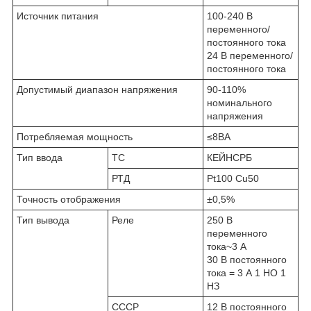
Источник питания
100-240 В
переменного/
постоянного тока
24 В переменного/
постоянного тока
Допустимый диапазон напряжения
90-110%
номинального
напряжения
Потребляемая мощность
≤8ВА
Тип ввода
ТС
КЕЙНСРБ
РТД
Pt100 Cu50
Точность отображения
±0,5%
Тип вывода
Реле
250 В
переменного
тока~3 А
30 В постоянного
тока = 3 А 1 НО 1
НЗ
СССР
12 В постоянного