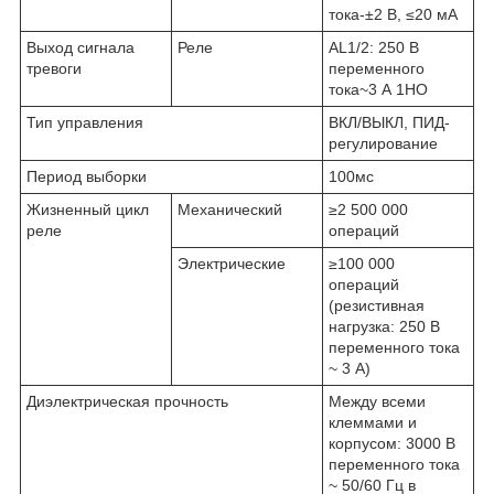
тока-±2 В, ≤20 мА
Выход сигнала
Реле
AL1/2: 250 В
тревоги
переменного
тока~3 А 1НО
Тип управления
ВКЛ/ВЫКЛ, ПИД-
регулирование
Период выборки
100мс
Жизненный цикл
Механический
≥2 500 000
реле
операций
Электрические
≥100 000
операций
(резистивная
нагрузка: 250 В
переменного тока
~ 3 А)
Диэлектрическая прочность
Между всеми
клеммами и
корпусом: 3000 В
переменного тока
~ 50/60 Гц в