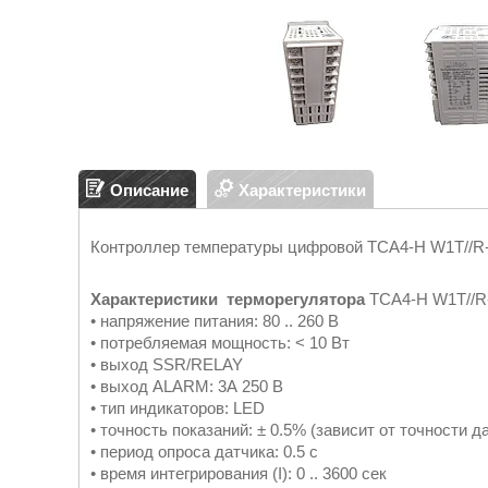
Описание
Характеристики
Контроллер температуры цифровой TCA4-H W1T//R
Характеристики терморегулятора
TCA4-H W1T//R
• напряжение питания: 80 .. 260 В
• потребляемая мощность: < 10 Вт
• выход SSR/RELAY
• выход ALARM: 3А 250 В
• тип индикаторов: LED
• точность показаний: ± 0.5% (зависит от точности д
• период опроса датчика: 0.5 с
• время интегрирования (I): 0 .. 3600 сек