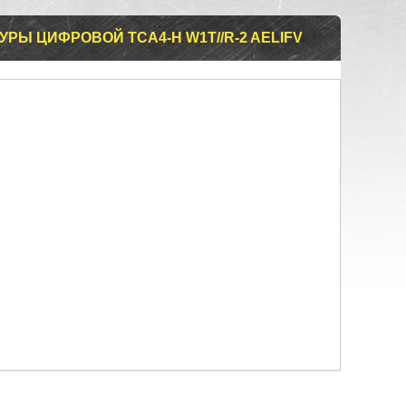
РЫ ЦИФРОВОЙ TCA4-H W1T//R-2 AELIFV