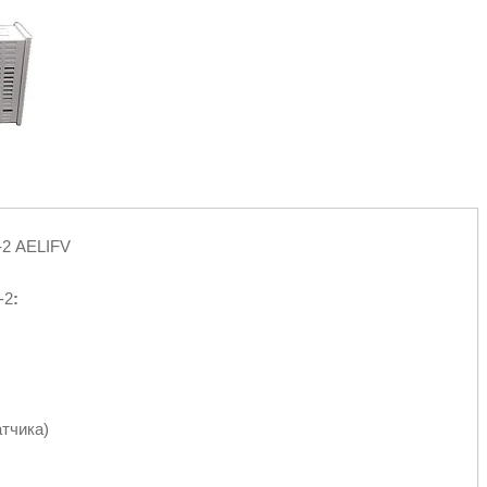
-2 AELIFV
-2
:
атчика)