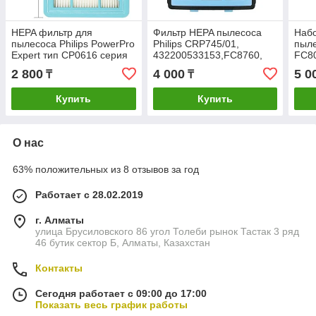
HEPA фильтр для
Фильтр HEPA пылесоса
Набо
пылесоса Philips PowerPro
Philips CRP745/01,
пыле
Expert тип CP0616 серия
432200533153,FC8760,
FC80
FC9728, FC9730, FC9731,
FC8761, FC8763, FC8764,
9353
2 800
4 000
5 0
₸
₸
FC9732, FC9733, FC9734,
FC8766, HPL-99
-933
FC9735
9733
Купить
Купить
О нас
63% положительных из 8 отзывов за год
Работает с 28.02.2019
г. Алматы
улица Брусиловского 86 угол Толеби рынок Тастак 3 ряд
46 бутик сектор Б, Алматы, Казахстан
Контакты
Сегодня работает с 09:00 до 17:00
Показать весь график работы