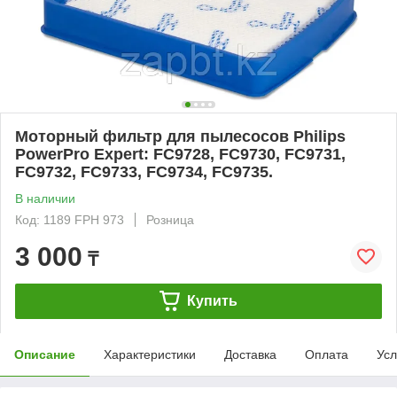
Моторный фильтр для пылесосов Philips
PowerPro Expert: FC9728, FC9730, FC9731,
FC9732, FC9733, FC9734, FC9735.
В наличии
Код: 1189 FPH 973
Розница
3 000
₸
Купить
Описание
Характеристики
Доставка
Оплата
Усл