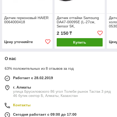
Датчик герконовый HAIER
Датчик оттайки Samsung
Датч
0064000418
DA47-00095E (L-27см,
холо
Sensor 5K,
053
термопредохранитель
2 150
₸
105℃)
Цену уточняйте
Цен
Купить
О нас
63% положительных из 8 отзывов за год
Работает с 28.02.2019
г. Алматы
улица Брусиловского 86 угол Толеби рынок Тастак 3 ряд
46 бутик сектор Б, Алматы, Казахстан
Контакты
Сегодня работает с 09:00 до 17:00