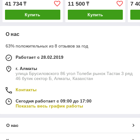
6A01, 9019531)
17176000A10026
Sams
41 734
11 500
7 4
₸
₸
Gor
171
Купить
Купить
О нас
63% положительных из 8 отзывов за год
Работает с 28.02.2019
г. Алматы
улица Брусиловского 86 угол Толеби рынок Тастак 3 ряд
46 бутик сектор Б, Алматы, Казахстан
Контакты
Сегодня работает с 09:00 до 17:00
Показать весь график работы
О нас