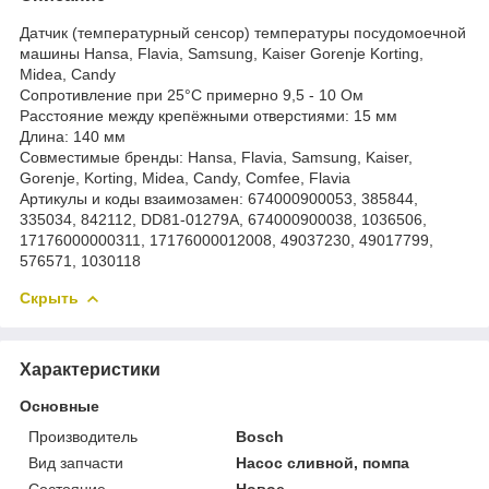
Датчик (температурный сенсор) температуры посудомоечной
машины Hansa, Flavia, Samsung, Kaiser Gorenje Korting,
Midea, Candy
Сопротивление при 25°С примерно 9,5 - 10 Ом
Расстояние между крепёжными отверстиями: 15 мм
Длина: 140 мм
Совместимые бренды: Hansa, Flavia, Samsung, Kaiser,
Gorenje, Korting, Midea, Candy, Comfee, Flavia
Артикулы и коды взаимозамен: 674000900053, 385844,
335034, 842112, DD81-01279A, 674000900038, 1036506,
17176000000311, 17176000012008, 49037230, 49017799,
576571, 1030118
Скрыть
Характеристики
Основные
Производитель
Bosch
Вид запчасти
Насос сливной, помпа
Состояние
Новое