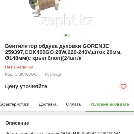
Вентилятор обдува духовки GORENJE
259397,COK400GO 28W,220-240V,шток 26мм,
Ø148мм(с крыл 6лоп)(24шт/к
Нет в наличии
Код: COK400GO
Розница
Цену уточняйте
Характеристики
Доставка
Оплата
Условия возврата
Описание
Вентилятор обдува духовки GORENJE 259397,COK400GO