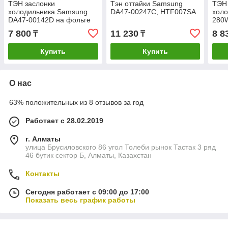
ТЭН заслонки
Тэн оттайки Samsung
ТЭН 
холодильника Samsung
DA47-00247C, HTF007SA
хол
DA47-00142D на фольге
280W
33 с
7 800
11 230
8 8
₸
₸
Купить
Купить
О нас
63% положительных из 8 отзывов за год
Работает с 28.02.2019
г. Алматы
улица Брусиловского 86 угол Толеби рынок Тастак 3 ряд
46 бутик сектор Б, Алматы, Казахстан
Контакты
Сегодня работает с 09:00 до 17:00
Показать весь график работы