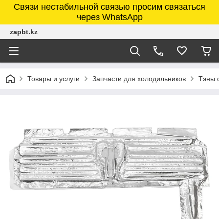
Связи нестабильной связью просим связаться
через WhatsApp
zapbt.kz
Товары и услуги
Запчасти для холодильников
Тэны 