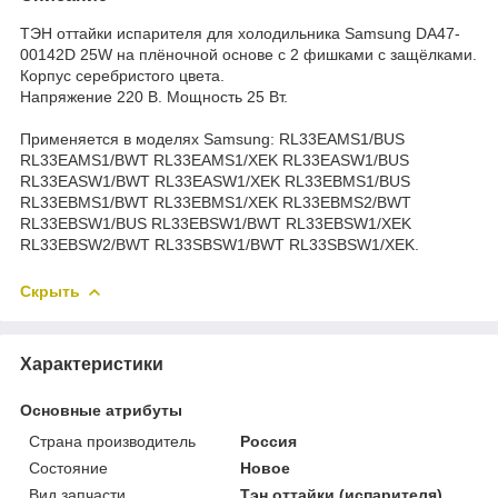
ТЭН оттайки испарителя для холодильника Samsung DA47-
00142D 25W на плёночной основе с 2 фишками с защёлками.
Корпус серебристого цвета.
Напряжение 220 В. Мощность 25 Вт.
Применяется в моделях Samsung: RL33EAMS1/BUS
RL33EAMS1/BWT RL33EAMS1/XEK RL33EASW1/BUS
RL33EASW1/BWT RL33EASW1/XEK RL33EBMS1/BUS
RL33EBMS1/BWT RL33EBMS1/XEK RL33EBMS2/BWT
RL33EBSW1/BUS RL33EBSW1/BWT RL33EBSW1/XEK
RL33EBSW2/BWT RL33SBSW1/BWT RL33SBSW1/XEK.
Скрыть
Характеристики
Основные атрибуты
Страна производитель
Россия
Состояние
Новое
Вид запчасти
Тэн оттайки (испарителя)