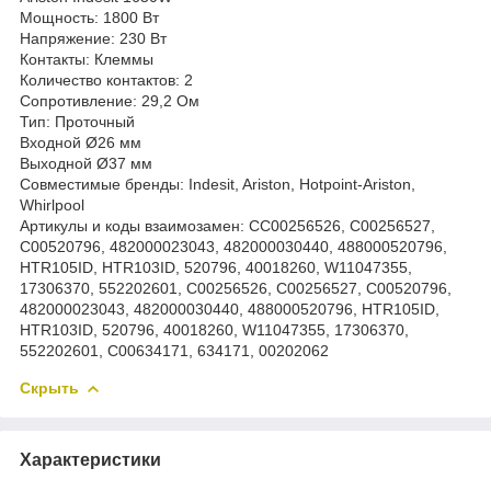
Мощность: 1800 Вт
Напряжение: 230 Вт
Контакты: Клеммы
Количество контактов: 2
Сопротивление: 29,2 Ом
Тип: Проточный
Входной Ø26 мм
Выходной Ø37 мм
Совместимые бренды: Indesit, Ariston, Hotpoint-Ariston,
Whirlpool
Артикулы и коды взаимозамен: CC00256526, C00256527,
C00520796, 482000023043, 482000030440, 488000520796,
HTR105ID, HTR103ID, 520796, 40018260, W11047355,
17306370, 552202601, C00256526, C00256527, C00520796,
482000023043, 482000030440, 488000520796, HTR105ID,
HTR103ID, 520796, 40018260, W11047355, 17306370,
552202601, C00634171, 634171, 00202062
Скрыть
Характеристики