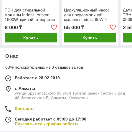
ТЭН для стиральной
Циркуляционный насос
Датч
машины Indesit, Ariston
для посудомоечной
ТЭН 
1800W, кривой, отверстие
машины Indesit 90W 4
0839
датчика ДРТ, L170мм,
защелки C00291855
8 000
65 000
2 5
₸
₸
металлический бак,
(VSM-E20, 482000023311)
081837 TW
Ariston
Купить
Купить
О нас
63% положительных из 8 отзывов за год
Работает с 28.02.2019
г. Алматы
улица Брусиловского 86 угол Толеби рынок Тастак 3 ряд
46 бутик сектор Б, Алматы, Казахстан
Контакты
Сегодня работает с 09:00 до 17:00
Показать весь график работы