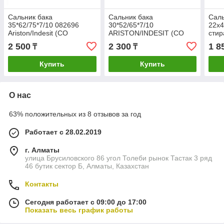
Сальник бака
Сальник бака
Саль
35*62/75*7/10 082696
30*52/65*7/10
22x4
Ariston/Indesit (СО
ARISTON/INDESIT (СО
сти
СМАЗКОЙ)
СМАЗКОЙ) 096186
СМА
2 500
2 300
1 8
₸
₸
Купить
Купить
О нас
63% положительных из 8 отзывов за год
Работает с 28.02.2019
г. Алматы
улица Брусиловского 86 угол Толеби рынок Тастак 3 ряд
46 бутик сектор Б, Алматы, Казахстан
Контакты
Сегодня работает с 09:00 до 17:00
Показать весь график работы