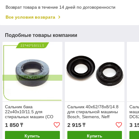
Возврат товара в течение 14 дней по договоренности
Все условия возврата
Подобные товары компании
Сальник бака
Сальник 40x62/78x8/14.8
Саль
22x40x10/11.5 для
для стиральной машины
маши
стиральных машин (СО
Bosch, Siemens, Neff
DC6
СМАЗКОЙ)
1 850
2 915
3 1
₸
₸
Купить
Купить