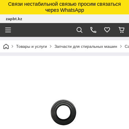
Связи нестабильной связью просим связаться
через WhatsApp
zapbt.kz
Товары и услуги
Запчасти для стиральных машин
Са