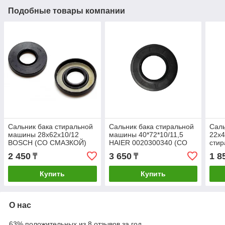
Подобные товары компании
Сальник бака стиральной
Сальник бака стиральной
Саль
машины 28x62x10/12
машины 40*72*10/11,5
22x4
BOSCH (СО СМАЗКОЙ)
HAIER 0020300340 (СО
сти
СМАЗКОЙ)
СМА
2 450
3 650
1 8
₸
₸
Купить
Купить
О нас
63% положительных из 8 отзывов за год